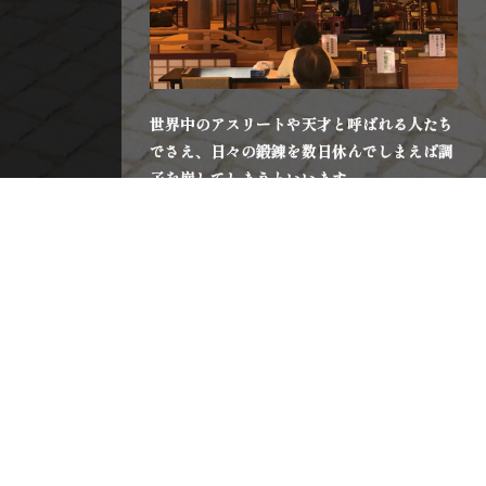
世界中のアスリートや天才と呼ばれる人たち
でさえ、日々の鍛錬を数日休んでしまえば調
子を崩してしまうといいます。
もちろん、鍛錬や内省を「続ける」というこ
とも大変なことです。
しかし、つい心持ちを保てない自身を嘆いた
り、責めたりするのではなく、私たち自身が
そういうものなのだと受け入れ、お念仏をお
称えすると共に内省を続けましょうという教
えは、なんだかとても救われる気がします。