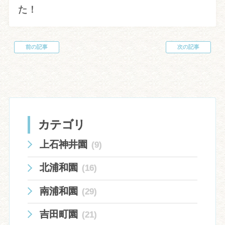
た！
前の記事
次の記事
投
稿
ナ
ビ
ゲ
ー
シ
ョ
カテゴリ
ン
上石神井園
(9)
北浦和園
(16)
南浦和園
(29)
吉田町園
(21)