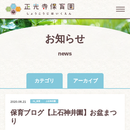
お知らせ
news
カテゴリ
アーカイブ
01_保育
上石神井園
2020.08.21
保育ブログ【上石神井園】お盆まつ
り