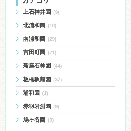
カテゴリ
ン
上石神井園
(9)
北浦和園
(16)
南浦和園
(29)
吉田町園
(21)
新座石神園
(44)
板橋駅前園
(37)
浦和園
(1)
赤羽岩淵園
(9)
鳩ヶ谷園
(3)