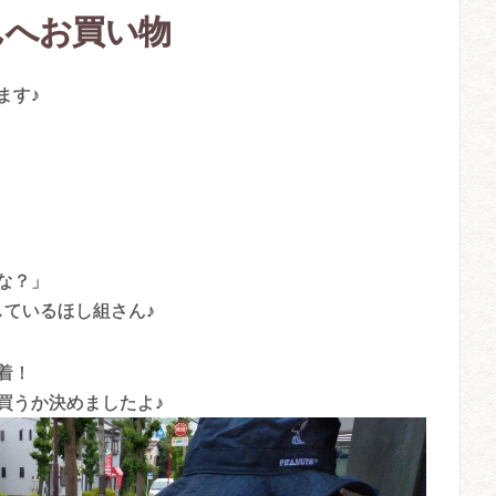
んへお買い物
ます♪
な？」
しているほし組さん♪
着！
買うか決めましたよ♪