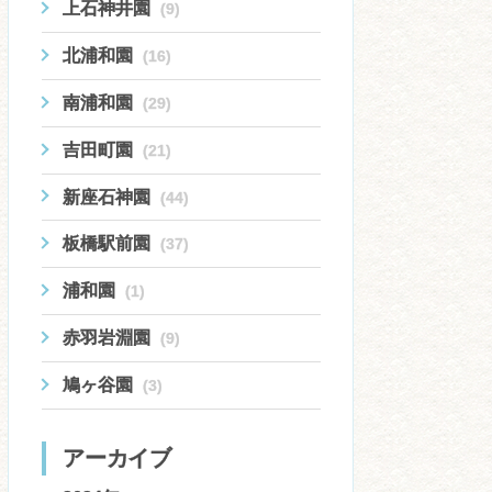
上石神井園
(9)
北浦和園
(16)
南浦和園
(29)
吉田町園
(21)
新座石神園
(44)
板橋駅前園
(37)
浦和園
(1)
赤羽岩淵園
(9)
鳩ヶ谷園
(3)
アーカイブ