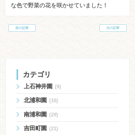
な色で野菜の花を咲かせていました！
前の記事
次の記事
投
稿
ナ
ビ
ゲ
ー
シ
ョ
カテゴリ
ン
上石神井園
(9)
北浦和園
(16)
南浦和園
(29)
吉田町園
(21)