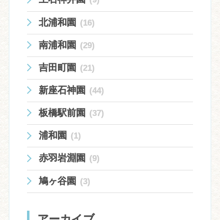
北浦和園
(16)
南浦和園
(29)
吉田町園
(21)
新座石神園
(44)
板橋駅前園
(37)
浦和園
(1)
赤羽岩淵園
(9)
鳩ヶ谷園
(3)
アーカイブ