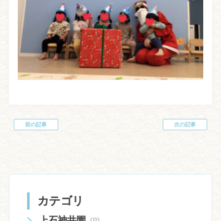
前の記事
次の記事
投
稿
ナ
ビ
ゲ
ー
シ
ョ
カテゴリ
ン
上石神井園
(9)