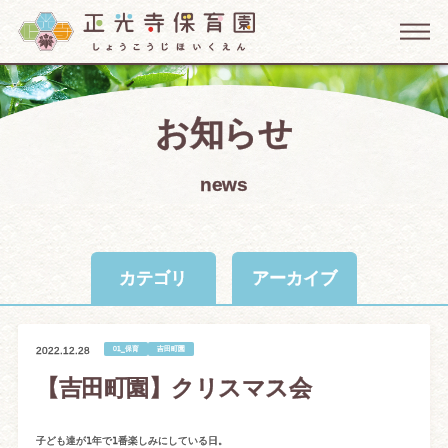
お知らせ
news
カテゴリ
アーカイブ
01_保育
吉田町園
2022.12.28
【吉田町園】クリスマス会
子ども達が1年で1番楽しみにしている日。
