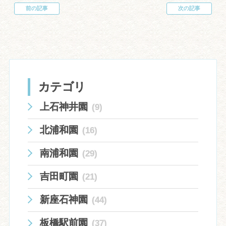
前の記事
次の記事
投
稿
ナ
ビ
ゲ
ー
シ
ョ
カテゴリ
ン
上石神井園
(9)
北浦和園
(16)
南浦和園
(29)
吉田町園
(21)
新座石神園
(44)
板橋駅前園
(37)