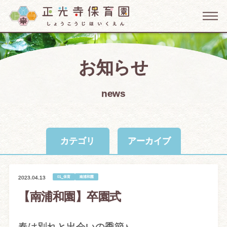
お知らせ
news
カテゴリ
アーカイブ
01_保育
南浦和園
2023.04.13
【南浦和園】卒園式
春は別れと出会いの季節♪