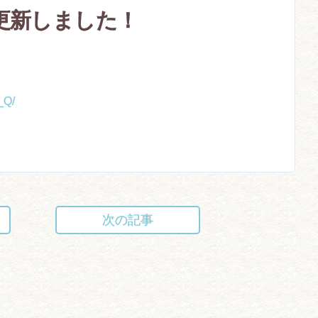
am更新しました！
_Q/
次の記事