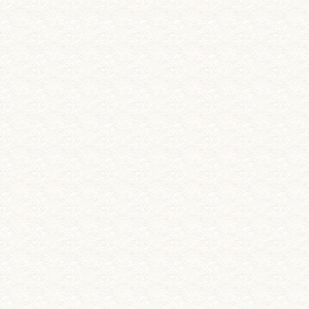
ー
シ
ョ
ン