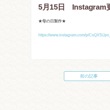
5月15日 Instagr
★母の日製作★
https://www.instagram.com/p/CsQX5lJpn
前の記事
投
稿
ナ
ビ
ゲ